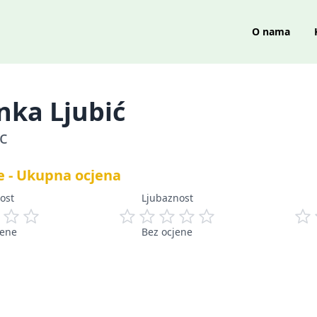
O nama
ka Ljubić
c
e - Ukupna ocjena
ost
Ljubaznost
jene
Bez ocjene