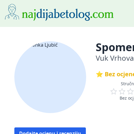
Spomen
Vuk Vrhova
⭐ Bez ocjen
Stručn
Bez oc
Dodajte ocjenu i recenziju